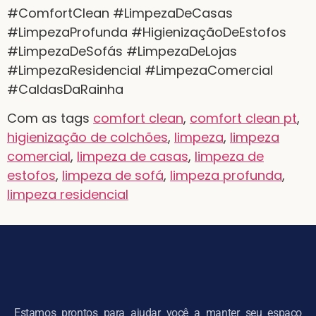
#ComfortClean #LimpezaDeCasas
#LimpezaProfunda #HigienizaçãoDeEstofos
#LimpezaDeSofás #LimpezaDeLojas
#LimpezaResidencial #LimpezaComercial
#CaldasDaRainha
Com as tags
comfort clean
,
comfort clean pt
,
higienização de colchões
,
limpeza
,
limpeza
comercial
,
limpeza de casas
,
limpeza de
estofos
,
limpeza de sofá
,
limpeza profunda
,
limpeza residencial
Estamos prontos para ajudar você a manter seu espaço