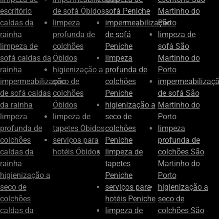
escritório
de sofá Óbidos
sofá Peniche
Martinho do
caldas da
limpeza
impermeabilização
Porto
rainha
profunda de
de sofá
limpeza de
limpeza de
colchões
Peniche
sofá São
sofá caldas da
Óbidos
limpeza
Martinho do
rainha
higienização a
profunda de
Porto
impermeabilização
seco de
colchões
impermeabilizaç
de sofá caldas
colchões
Peniche
de sofá São
da rainha
Óbidos
higienização a
Martinho do
limpeza
limpeza de
seco de
Porto
profunda de
tapetes Óbidos
colchões
limpeza
colchões
serviços para
Peniche
profunda de
caldas da
hotéis Óbidos
limpeza de
colchões São
rainha
tapetes
Martinho do
higienização a
Peniche
Porto
seco de
serviços para
higienização a
colchões
hotéis Peniche
seco de
caldas da
limpeza de
colchões São