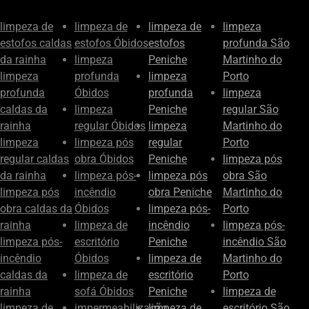
limpeza de
limpeza de
limpeza de
limpeza
estofos caldas
estofos Óbidos
estofos
profunda São
da rainha
limpeza
Peniche
Martinho do
limpeza
profunda
limpeza
Porto
profunda
Óbidos
profunda
limpeza
caldas da
limpeza
Peniche
regular São
rainha
regular Óbidos
limpeza
Martinho do
limpeza
limpeza pós
regular
Porto
regular caldas
obra Óbidos
Peniche
limpeza pós
da rainha
limpeza pós-
limpeza pós
obra São
limpeza pós
incêndio
obra Peniche
Martinho do
obra caldas da
Óbidos
limpeza pós-
Porto
rainha
limpeza de
incêndio
limpeza pós-
limpeza pós-
escritório
Peniche
incêndio São
incêndio
Óbidos
limpeza de
Martinho do
caldas da
limpeza de
escritório
Porto
rainha
sofá Óbidos
Peniche
limpeza de
limpeza de
impermeabilização
limpeza de
escritório São