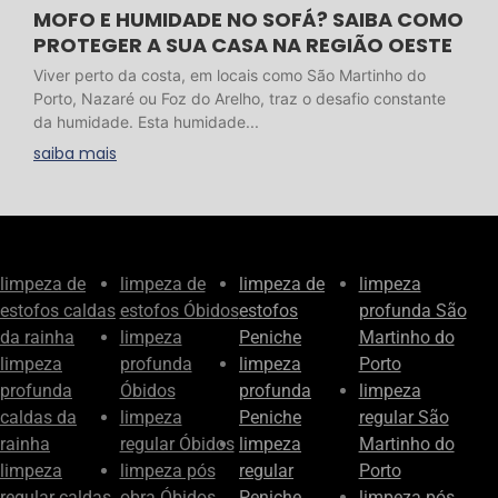
MOFO E HUMIDADE NO SOFÁ? SAIBA COMO
PROTEGER A SUA CASA NA REGIÃO OESTE
Viver perto da costa, em locais como São Martinho do
Porto, Nazaré ou Foz do Arelho, traz o desafio constante
da humidade. Esta humidade...
saiba mais
limpeza de
limpeza de
limpeza de
limpeza
estofos caldas
estofos Óbidos
estofos
profunda São
da rainha
limpeza
Peniche
Martinho do
limpeza
profunda
limpeza
Porto
profunda
Óbidos
profunda
limpeza
caldas da
limpeza
Peniche
regular São
rainha
regular Óbidos
limpeza
Martinho do
limpeza
limpeza pós
regular
Porto
regular caldas
obra Óbidos
Peniche
limpeza pós