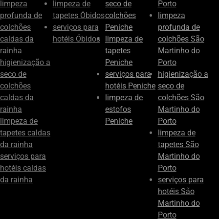
limpeza
limpeza de
seco de
Porto
profunda de
tapetes Óbidos
colchões
limpeza
colchões
serviços para
Peniche
profunda de
caldas da
hotéis Óbidos
limpeza de
colchões São
rainha
tapetes
Martinho do
higienização a
Peniche
Porto
seco de
serviços para
higienização a
colchões
hotéis Peniche
seco de
caldas da
limpeza de
colchões São
rainha
estofos
Martinho do
limpeza de
Peniche
Porto
tapetes caldas
limpeza de
da rainha
tapetes São
serviços para
Martinho do
hotéis caldas
Porto
da rainha
serviços para
hotéis São
Martinho do
Porto