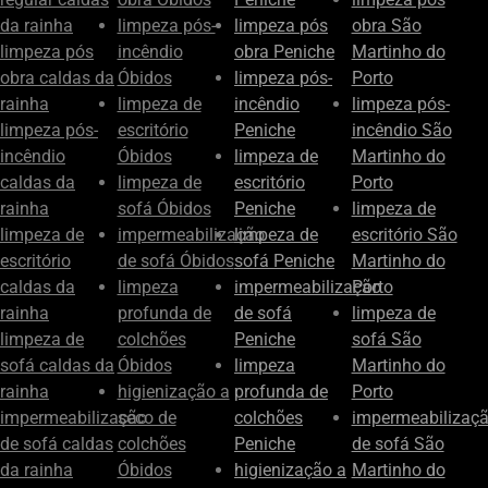
da rainha
limpeza pós-
limpeza pós
obra São
limpeza pós
incêndio
obra Peniche
Martinho do
obra caldas da
Óbidos
limpeza pós-
Porto
rainha
limpeza de
incêndio
limpeza pós-
limpeza pós-
escritório
Peniche
incêndio São
incêndio
Óbidos
limpeza de
Martinho do
caldas da
limpeza de
escritório
Porto
rainha
sofá Óbidos
Peniche
limpeza de
limpeza de
impermeabilização
limpeza de
escritório São
escritório
de sofá Óbidos
sofá Peniche
Martinho do
caldas da
limpeza
impermeabilização
Porto
rainha
profunda de
de sofá
limpeza de
limpeza de
colchões
Peniche
sofá São
sofá caldas da
Óbidos
limpeza
Martinho do
rainha
higienização a
profunda de
Porto
impermeabilização
seco de
colchões
impermeabilizaç
de sofá caldas
colchões
Peniche
de sofá São
da rainha
Óbidos
higienização a
Martinho do