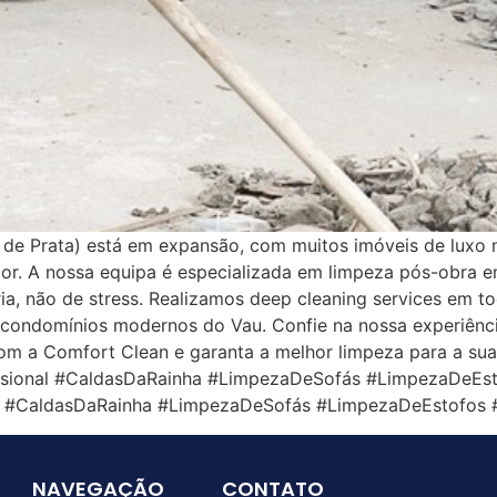
a de Prata) está em expansão, com muitos imóveis de luxo 
or. A nossa equipa é especializada em limpeza pós-obra e
, não de stress. Realizamos deep cleaning services em tod
m condomínios modernos do Vau. Confie na nossa experiência
om a Comfort Clean e garanta a melhor limpeza para a su
sional #CaldasDaRainha #LimpezaDeSofás #LimpezaDeEs
al #CaldasDaRainha #LimpezaDeSofás #LimpezaDeEstofos 
NAVEGAÇÃO
CONTATO