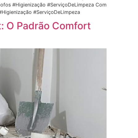
tofos #Higienização #ServiçoDeLimpeza Com
#Higienização #ServiçoDeLimpeza
t: O Padrão Comfort