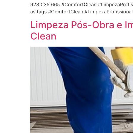
928 035 665 #ComfortClean #LimpezaProfis
as tags #ComfortClean #LimpezaProfission
Limpeza Pós-Obra e Im
Clean