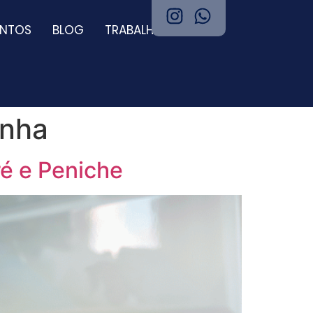
ENTOS
BLOG
TRABALHE CONOSCO
inha
ré e Peniche