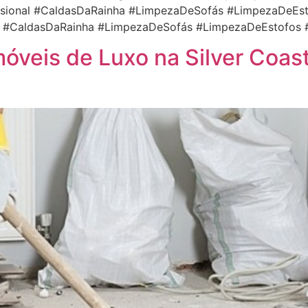
sional #CaldasDaRainha #LimpezaDeSofás #LimpezaDeEs
al #CaldasDaRainha #LimpezaDeSofás #LimpezaDeEstofos 
óveis de Luxo na Silver Coas