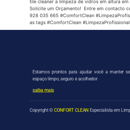
tile cleaner a limpeza de vidros em altura e
Solicite um Orçamento! Entre em contacto c
928 035 665 #ComfortClean #LimpezaProfis
as tags #ComfortClean #LimpezaProfission
Estamos prontos para ajudar você a manter s
espaço limpo, seguro e acolhedor
saiba mais
Copyright ©
CONFORT CLEAN
Especialista em Limp