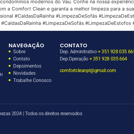
m condomínios modernos do Vau. Confie na nossa experiência
om a Comfort Clean e garanta a melhor limpeza para a su
sional #CaldasDaRainha #LimpezaDeSofás #LimpezaDeEs
al #CaldasDaRainha #LimpezaDeSofás #LimpezaDeEstofos 
NAVEGAÇÃO
CONTATO
Sobre
Dep. Adminitrativo
+ 351 928 035 66
Contato
Dep.Operação
+ 351 928 035 664
Depoimentos
comfortcleanpt@gmail.com
Novidades
eu
Trabalhe Conosco
ezas 2024 | Todos os direitos reservados