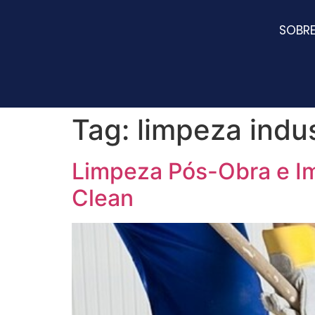
SOBR
Tag:
limpeza indus
Limpeza Pós-Obra e Im
Clean