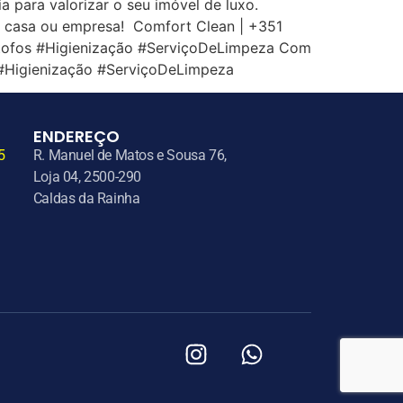
 para valorizar o seu imóvel de luxo.
a casa ou empresa! Comfort Clean | +351
tofos #Higienização #ServiçoDeLimpeza Com
#Higienização #ServiçoDeLimpeza
ENDEREÇO
5
R. Manuel de Matos e Sousa 76,
Loja 04, 2500-290
Caldas da Rainha