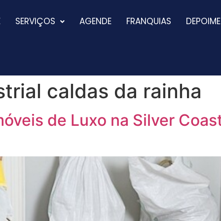
E
SERVIÇOS
AGENDE
FRANQUIAS
DEPOIM
trial caldas da rainha
óveis de Luxo na Silver Coas